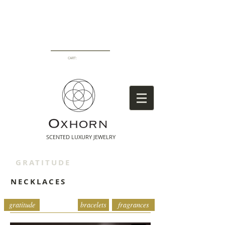
CART:
SCENTED LUXURY
JEWELRY
GRATITUDE
NECKLACES
necklaces
gratitude
bracelets
fragrances